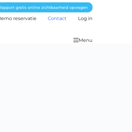
6 872
Rapport gratis online zichtbaarheid opvragen
emo reservatie
Contact
Log in
Menu