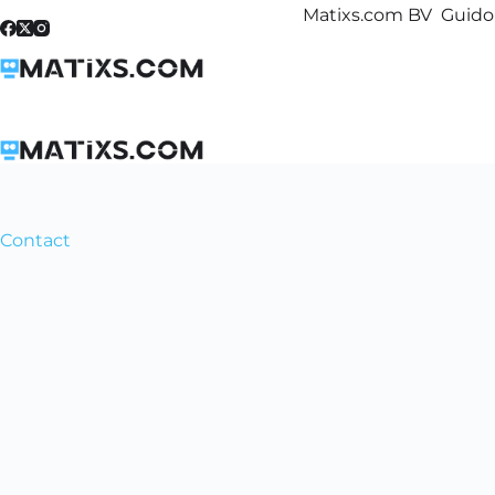
Skip
Matixs.com BV Guido 
to
content
Contact