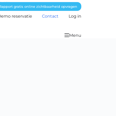
6 872
Rapport gratis online zichtbaarheid opvragen
emo reservatie
Contact
Log in
Menu