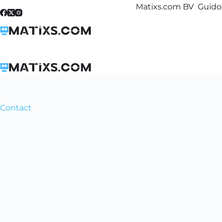
Skip
Matixs.com BV Guido 
to
content
Contact