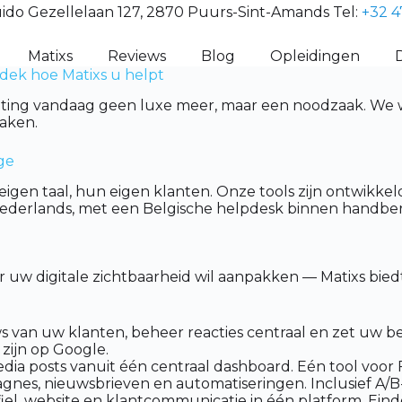
ido Gezellelaan 127, 2870 Puurs-Sint-Amands Tel:
+32 4
Matixs
Reviews
Blog
Opleidingen
dek hoe Matixs u helpt
eting vandaag geen luxe meer, maar een noodzaak. We w
aken.
ge
gen taal, hun eigen klanten. Onze tools zijn ontwikke
Nederlands, met een Belgische helpdesk binnen handber
r uw digitale zichtbaarheid wil aanpakken — Matixs bie
van uw klanten, beheer reacties centraal en zet uw bes
zijn op Google.
dia posts vanuit één centraal dashboard. Eén tool voor
es, nieuwsbrieven en automatiseringen. Inclusief A/B-t
l, website en klantcommunicatie in één platform. Eindel