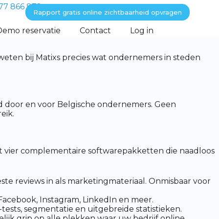
77 866 872
Rapport gratis online zichtbaarheid opvragen
Demo reservatie
Contact
Log in
eten bij Matixs precies wat ondernemers in steden
ld door en voor Belgische ondernemers. Geen
eik.
dt vier complementaire softwarepakketten die naadloos
te reviews in als marketingmateriaal. Onmisbaar voor
 Facebook, Instagram, LinkedIn en meer.
ests, segmentatie en uitgebreide statistieken.
ijk grip op alle plekken waar uw bedrijf online