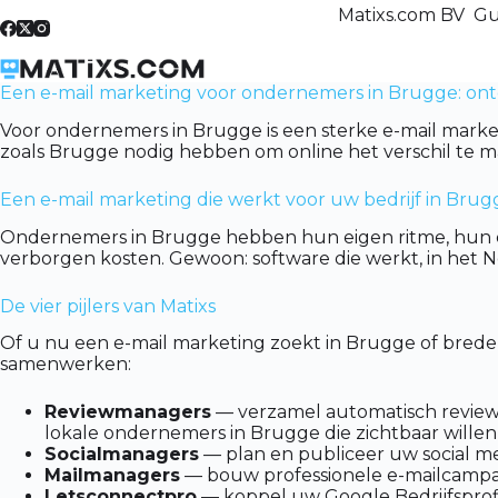
Skip
Matixs.com BV Gu
to
content
Een e-mail marketing voor ondernemers in Brugge: ont
Voor ondernemers in Brugge is een sterke e-mail mark
zoals Brugge nodig hebben om online het verschil te m
Een e-mail marketing die werkt voor uw bedrijf in Brug
Ondernemers in Brugge hebben hun eigen ritme, hun ei
verborgen kosten. Gewoon: software die werkt, in het 
De vier pijlers van Matixs
Of u nu een e-mail marketing zoekt in Brugge of brede
samenwerken:
Reviewmanagers
— verzamel automatisch reviews 
lokale ondernemers in Brugge die zichtbaar willen 
Socialmanagers
— plan en publiceer uw social me
Mailmanagers
— bouw professionele e-mailcampagn
Letsconnectpro
— koppel uw Google Bedrijfsprofie