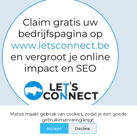
Matixs maakt gebruik van cookies, zodat je een goede
Copyright © 2026
-
Powered by
gebruikerservaring krijgt.
Websitemanagers
-
Algemene voorwaarden -
Accept
Decline
Privacy Policy - Aanvaardbaar beleid - Cookies -
Service Level Agreement