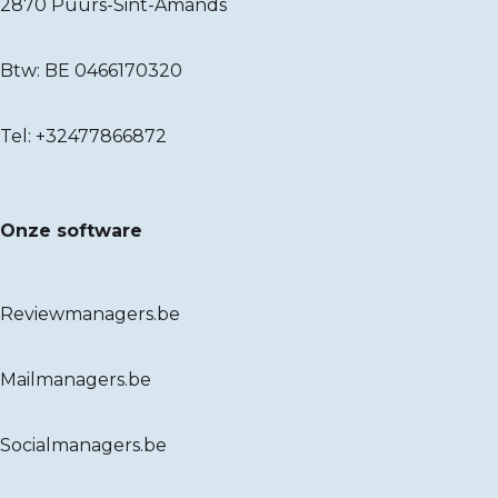
2870 Puurs-Sint-Amands
Btw: BE 0466170320
Tel:
+32477866872
Onze software
Reviewmanagers.be
Mailmanagers.be
Socialmanagers.be