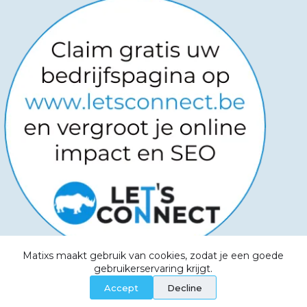
Matixs maakt gebruik van cookies, zodat je een goede
Copyright © 2026
-
Powered by
gebruikerservaring krijgt.
Websitemanagers
-
Algemene voorwaarden -
Accept
Decline
Privacy Policy - Aanvaardbaar beleid - Cookies -
Service Level Agreement