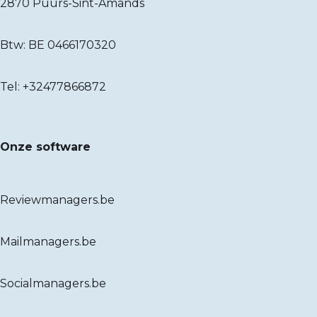
2870 Puurs-Sint-Amands
Btw: BE 0466170320
Tel:
+32477866872
Onze software
Reviewmanagers.be
Mailmanagers.be
Socialmanagers.be