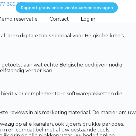
77 866 872
Rapport gratis online zichtbaarheid opvragen
Demo reservatie
Contact
Log in
jaren digitale tools speciaal voor Belgische kmo’s,
is getoetst aan wat echte Belgische bedrijven nodig
elfstandig verder kan.
xs biedt vier complementaire softwarepakketten die
ste reviews in als marketingmateriaal. De manier om uw
wezig op alle kanalen, ook tijdens drukke periodes.
m en compatibel met al uw bestaande tools.
ijk grip op alle plekken waar uw bedrijf online