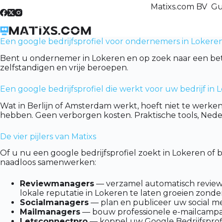
Skip
Matixs.com BV Gu
to
content
Een google bedrijfsprofiel voor ondernemers in Lokeren
Bent u ondernemer in Lokeren en op zoek naar een betro
zelfstandigen en vrije beroepen.
Een google bedrijfsprofiel die werkt voor uw bedrijf in 
Wat in Berlijn of Amsterdam werkt, hoeft niet te werken 
hebben. Geen verborgen kosten. Praktische tools, Neder
De vier pijlers van Matixs
Of u nu een google bedrijfsprofiel zoekt in Lokeren of
naadloos samenwerken:
Reviewmanagers
— verzamel automatisch reviews
lokale reputatie in Lokeren te laten groeien zonder
Socialmanagers
— plan en publiceer uw social me
Mailmanagers
— bouw professionele e-mailcampa
Letsconnectpro
— koppel uw Google Bedrijfsprofie