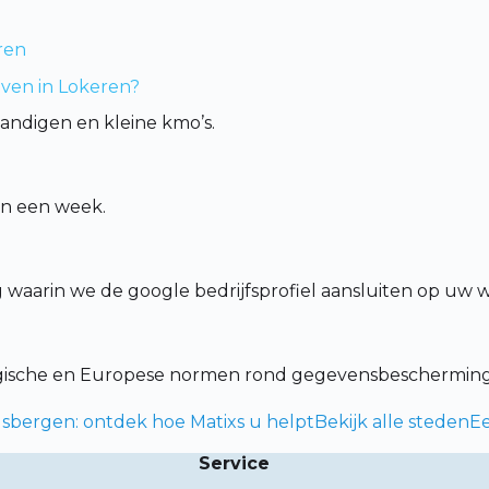
ren
jven in Lokeren?
tandigen en kleine kmo’s.
en een week.
g waarin we de google bedrijfsprofiel aansluiten op uw 
lgische en Europese normen rond gegevensbescherming
dsbergen: ontdek hoe Matixs u helpt
Bekijk alle steden
Ee
Service