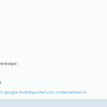
werkwijze.
.
n google bedrijfsprofiel voor ondernemers in