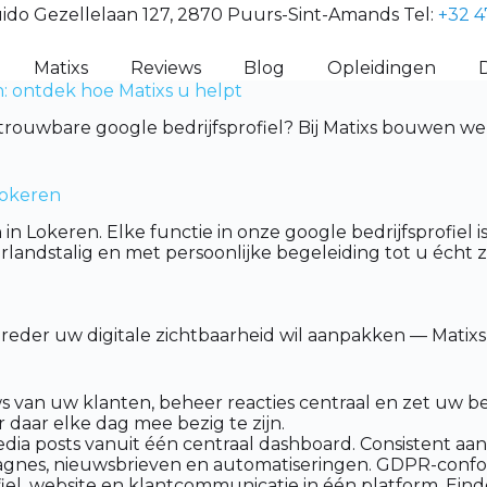
ido Gezellelaan 127, 2870 Puurs-Sint-Amands Tel:
+32 4
Matixs
Reviews
Blog
Opleidingen
: ontdek hoe Matixs u helpt
uwbare google bedrijfsprofiel? Bij Matixs bouwen we al 
Lokeren
in Lokeren. Elke functie in onze google bedrijfsprofiel 
landstalig en met persoonlijke begeleiding tot u écht z
 breder uw digitale zichtbaarheid wil aanpakken — Mati
 van uw klanten, beheer reacties centraal en zet uw be
 daar elke dag mee bezig te zijn.
dia posts vanuit één centraal dashboard. Consistent aan
gnes, nieuwsbrieven en automatiseringen. GDPR-confor
l, website en klantcommunicatie in één platform. Eindel