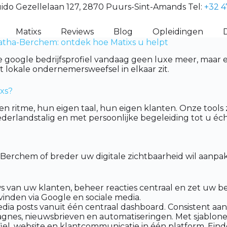
ido Gezellelaan 127, 2870 Puurs-Sint-Amands Tel:
+32 4
Matixs
Reviews
Blog
Opleidingen
gatha-Berchem: ontdek hoe Matixs u helpt
google bedrijfsprofiel vandaag geen luxe meer, maar ee
 lokale ondernemersweefsel in elkaar zit.
ixs?
ritme, hun eigen taal, hun eigen klanten. Onze tools 
rlandstalig en met persoonlijke begeleiding tot u écht
a-Berchem of breder uw digitale zichtbaarheid wil aanp
van uw klanten, beheer reacties centraal en zet uw best
vinden via Google en sociale media.
dia posts vanuit één centraal dashboard. Consistent aan
nes, nieuwsbrieven en automatiseringen. Met sjablone
l, website en klantcommunicatie in één platform. Eindel