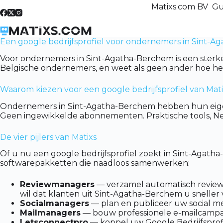
Skip
Matixs.com BV Gu
to
content
Een google bedrijfsprofiel voor ondernemers in Sint-A
Voor ondernemers in Sint-Agatha-Berchem is een sterke 
Belgische ondernemers, en weet als geen ander hoe het
Waarom kiezen voor een google bedrijfsprofiel van Mat
Ondernemers in Sint-Agatha-Berchem hebben hun eigen 
Geen ingewikkelde abonnementen. Praktische tools, Nede
De vier pijlers van Matixs
Of u nu een google bedrijfsprofiel zoekt in Sint-Agath
softwarepakketten die naadloos samenwerken:
Reviewmanagers
— verzamel automatisch reviews 
wil dat klanten uit Sint-Agatha-Berchem u sneller 
Socialmanagers
— plan en publiceer uw social me
Mailmanagers
— bouw professionele e-mailcampag
Letsconnectpro
— koppel uw Google Bedrijfsprofie