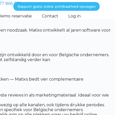
77 866 872
Rapport gratis online zichtbaarheid opvragen
Demo reservatie
Contact
Log in
n noodzaak. Matixs ontwikkelt al jaren software voor
zijn ontwikkeld door en voor Belgische ondernemers.
 zelfstandig verder kan.
akken — Matixs biedt vier complementaire
e reviews in als marketingmateriaal. Ideaal voor wie
wezig op alle kanalen, ook tijdens drukke periodes.
n specifiek voor Belgische ondernemers.
ijk grip op alle plekken waar uw bedrijf online