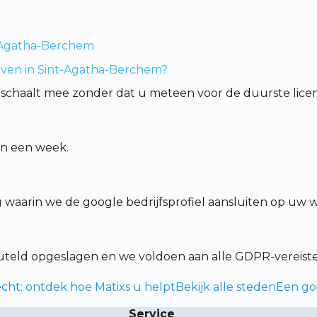
nt-Agatha-Berchem
ijven in Sint-Agatha-Berchem?
schaalt mee zonder dat u meteen voor de duurste licent
en een week.
g waarin we de google bedrijfsprofiel aansluiten op uw 
leuteld opgeslagen en we voldoen aan alle GDPR-vereist
cht: ontdek hoe Matixs u helpt
Bekijk alle steden
Een goo
Service