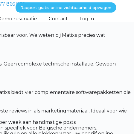
77 866 872
Rapport gratis online zichtbaarheid opvragen
Demo reservatie
Contact
Log in
isbaar voor. We weten bij Matixs precies wat
. Geen complexe technische installatie. Gewoon:
Matixs biedt vier complementaire softwarepakketten die
e reviews in als marketingmateriaal. Ideaal voor wie
 per week aan handmatige posts.
n specifiek voor Belgische ondernemers.
ijk grip op alle plekken waar uw bedrijf online