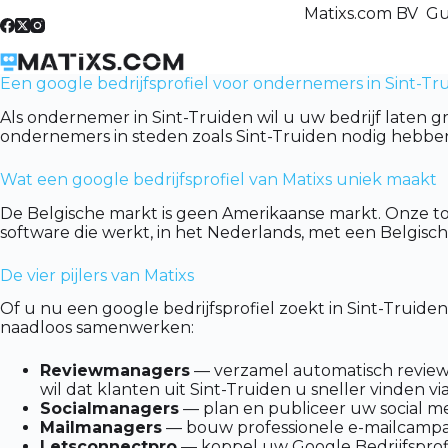
Skip
Matixs.com BV Gu
to
content
Een google bedrijfsprofiel voor ondernemers in Sint-Tr
Als ondernemer in Sint-Truiden wil u uw bedrijf laten g
ondernemers in steden zoals Sint-Truiden nodig hebben
Wat een google bedrijfsprofiel van Matixs uniek maakt
De Belgische markt is geen Amerikaanse markt. Onze to
software die werkt, in het Nederlands, met een Belgis
De vier pijlers van Matixs
Of u nu een google bedrijfsprofiel zoekt in Sint-Truid
naadloos samenwerken:
Reviewmanagers
— verzamel automatisch reviews 
wil dat klanten uit Sint-Truiden u sneller vinden vi
Socialmanagers
— plan en publiceer uw social me
Mailmanagers
— bouw professionele e-mailcampag
Letsconnectpro
— koppel uw Google Bedrijfsprofie