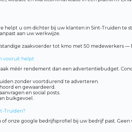
e helpt u om dichter bij uw klanten in Sint-Truiden te st
 aanpast aan uw werkwijze.
fstandige zaakvoerder tot kmo met 50 medewerkers — Ma
n vooruit helpt
rt vaak méér rendement dan een advertentiebudget. Concr
-Truiden zonder voortdurend te adverteren.
ehoord en gewaardeerd.
aanvragen en social posts.
van buikgevoel.
nt-Truiden?
of onze google bedrijfsprofiel bij uw bedrijf past. Ge