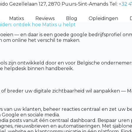
ido Gezellelaan 127, 2870 Puurs-Sint-Amands Tel:
+32 4
Matixs
Reviews
Blog
Opleidingen
uiden: ontdek hoe Matixs u helpt
roeien — en daar is een goede google bedrijfsprofiel onm
 om online het verschil te maken.
ols zijn ontwikkeld door en voor Belgische ondernemers
che helpdesk binnen handbereik.
en of breder uw digitale zichtbaarheid wil aanpakken — 
van uw klanten, beheer reacties centraal en zet uw best
a Google en sociale media.
dia posts vanuit één centraal dashboard. Bespaar uren
nes, nieuwsbrieven en automatiseringen. Met sjablone
l, website en klantcommunicatie in één platform. Eindel