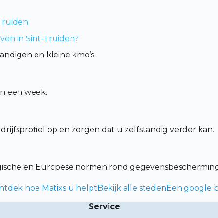
-Truiden
jven in Sint-Truiden?
tandigen en kleine kmo’s.
en een week.
ijfsprofiel op en zorgen dat u zelfstandig verder kan.
lgische en Europese normen rond gegevensbescherming
ontdek hoe Matixs u helpt
Bekijk alle steden
Een google b
Service