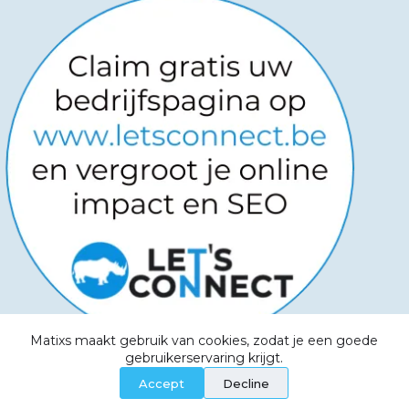
Matixs maakt gebruik van cookies, zodat je een goede
Copyright © 2026
-
Powered by
gebruikerservaring krijgt.
Websitemanagers
-
Algemene voorwaarden -
Accept
Decline
Privacy Policy - Aanvaardbaar beleid - Cookies -
Service Level Agreement