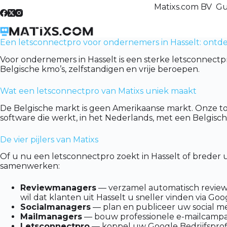
Skip
Matixs.com BV Gu
to
content
Een letsconnectpro voor ondernemers in Hasselt: ontde
Voor ondernemers in Hasselt is een sterke letsconnectp
Belgische kmo’s, zelfstandigen en vrije beroepen.
Wat een letsconnectpro van Matixs uniek maakt
De Belgische markt is geen Amerikaanse markt. Onze t
software die werkt, in het Nederlands, met een Belgis
De vier pijlers van Matixs
Of u nu een letsconnectpro zoekt in Hasselt of breder 
samenwerken:
Reviewmanagers
— verzamel automatisch reviews 
wil dat klanten uit Hasselt u sneller vinden via Goo
Socialmanagers
— plan en publiceer uw social me
Mailmanagers
— bouw professionele e-mailcampa
Letsconnectpro
— koppel uw Google Bedrijfsprofi