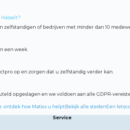
 Hasselt?
 zijn zelfstandigen of bedrijven met minder dan 10 medew
en een week.
tpro op en zorgen dat u zelfstandig verder kan.
leuteld opgeslagen en we voldoen aan alle GDPR-vereist
 ontdek hoe Matixs u helpt
Bekijk alle steden
Een letsc
Service