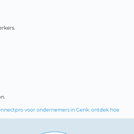
erkers.
en.
onnectpro voor ondernemers in Genk: ontdek hoe