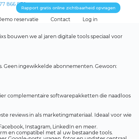
77 866 872
Rapport gratis online zichtbaarheid opvragen
Demo reservatie
Contact
Log in
s bouwen we al jaren digitale tools speciaal voor
ers. Geen ingewikkelde abonnementen. Gewoon:
 vier complementaire softwarepakketten die naadloos
e reviews in als marketingmateriaal. Ideaal voor wie
 Facebook, Instagram, LinkedIn en meer.
m en compatibel met al uw bestaande tools.
r Google-posts, vragen, fotos en updates centraal.