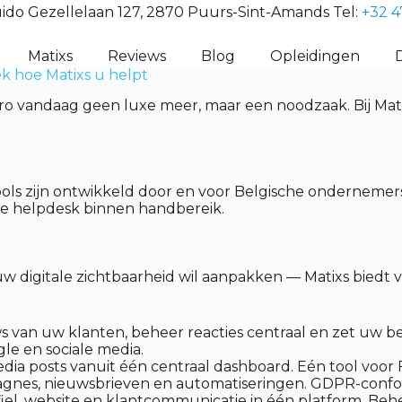
ido Gezellelaan 127, 2870 Puurs-Sint-Amands Tel:
+32 4
Matixs
Reviews
Blog
Opleidingen
k hoe Matixs u helpt
ro vandaag geen luxe meer, maar een noodzaak. Bij Matix
ools zijn ontwikkeld door en voor Belgische ondernem
che helpdesk binnen handbereik.
uw digitale zichtbaarheid wil aanpakken — Matixs biedt
van uw klanten, beheer reacties centraal en zet uw best
gle en sociale media.
dia posts vanuit één centraal dashboard. Eén tool voor
gnes, nieuwsbrieven en automatiseringen. GDPR-confor
el, website en klantcommunicatie in één platform. Behee