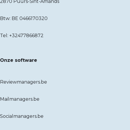
2870 Puurs-Sint-Amands
Btw: BE 0466170320
Tel:
+32477866872
Onze software
Reviewmanagers.be
Mailmanagers.be
Socialmanagers.be