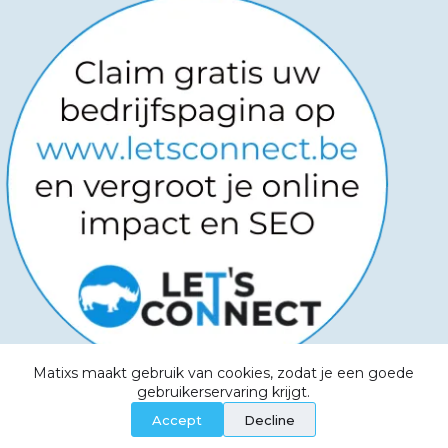
Matixs maakt gebruik van cookies, zodat je een goede
Copyright © 2026
-
Powered by
gebruikerservaring krijgt.
Websitemanagers
-
Algemene voorwaarden -
Accept
Decline
Privacy Policy - Aanvaardbaar beleid - Cookies -
Service Level Agreement