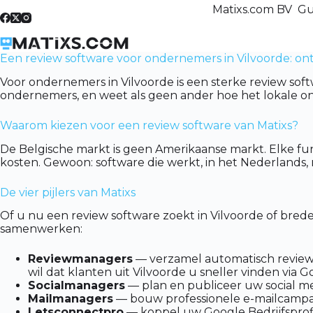
Skip
Matixs.com BV Gu
to
content
Een review software voor ondernemers in Vilvoorde: on
Voor ondernemers in Vilvoorde is een sterke review sof
ondernemers, en weet als geen ander hoe het lokale on
Waarom kiezen voor een review software van Matixs?
De Belgische markt is geen Amerikaanse markt. Elke fun
kosten. Gewoon: software die werkt, in het Nederlands
De vier pijlers van Matixs
Of u nu een review software zoekt in Vilvoorde of bred
samenwerken:
Reviewmanagers
— verzamel automatisch reviews 
wil dat klanten uit Vilvoorde u sneller vinden via G
Socialmanagers
— plan en publiceer uw social me
Mailmanagers
— bouw professionele e-mailcampag
Letsconnectpro
— koppel uw Google Bedrijfsprofi