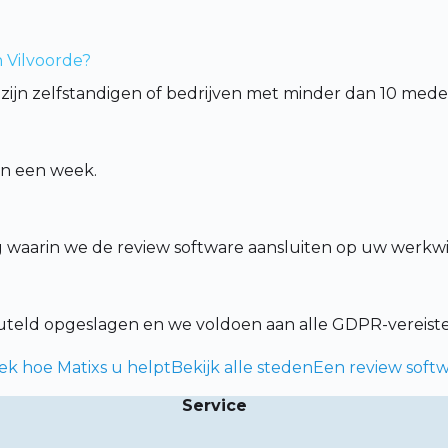
n Vilvoorde?
de zijn zelfstandigen of bedrijven met minder dan 10 med
en een week.
ng waarin we de review software aansluiten op uw werkwi
leuteld opgeslagen en we voldoen aan alle GDPR-vereist
ek hoe Matixs u helpt
Bekijk alle steden
Een review softw
Service