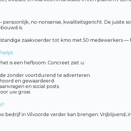
ersoonlijk, no-nonsense, kwaliteitsgericht. De juiste so
ebouwd is.
fstandige zaakvoerder tot kmo met 50 medewerkers — Ma
 helpt
het is een hefboom. Concreet ziet u:
oorde zonder voortdurend te adverteren.
ehoord en gewaardeerd.
aanvragen en social posts.
voor uw groei.
e?
 bedrijf in Vilvoorde verder kan brengen. Vrijblijvend, 