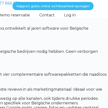
77 866 872
Rapport gratis online zichtbaarheid opvragen
Demo reservatie
Contact
Log in
s ontwikkelt al jaren software voor Belgische
 Belgische bedrijven nodig hebben. Geen verborgen
edt vier complementaire softwarepakketten die naadloos
e reviews in als marketingmateriaal. Ideaal voor wie
wezig op alle kanalen, ook tijdens drukke periodes.
n specifiek voor Belgische ondernemers.
r Google-posts, vragen, fotos en updates centraal.