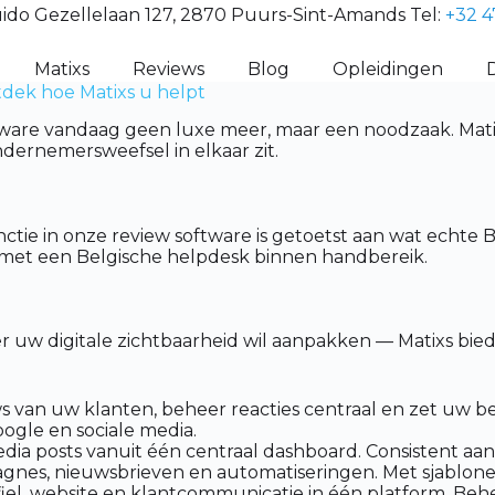
ido Gezellelaan 127, 2870 Puurs-Sint-Amands Tel:
+32 4
Matixs
Reviews
Blog
Opleidingen
tdek hoe Matixs u helpt
tware vandaag geen luxe meer, maar een noodzaak. Matix
dernemersweefsel in elkaar zit.
ctie in onze review software is getoetst aan wat echte
, met een Belgische helpdesk binnen handbereik.
er uw digitale zichtbaarheid wil aanpakken — Matixs bi
van uw klanten, beheer reacties centraal en zet uw best
oogle en sociale media.
dia posts vanuit één centraal dashboard. Consistent aan
nes, nieuwsbrieven en automatiseringen. Met sjablone
el, website en klantcommunicatie in één platform. Behee