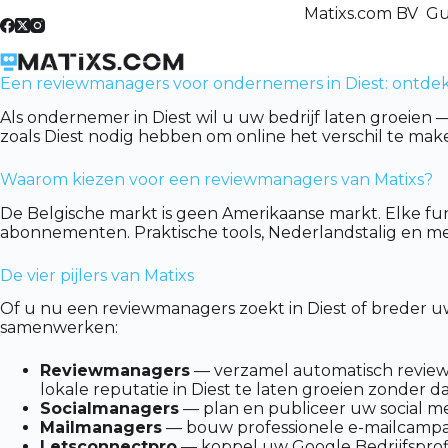
Skip
Matixs.com BV Gu
to
content
Een reviewmanagers voor ondernemers in Diest: ontdek
Als ondernemer in Diest wil u uw bedrijf laten groeien
zoals Diest nodig hebben om online het verschil te mak
Waarom kiezen voor een reviewmanagers van Matixs?
De Belgische markt is geen Amerikaanse markt. Elke fu
abonnementen. Praktische tools, Nederlandstalig en met
De vier pijlers van Matixs
Of u nu een reviewmanagers zoekt in Diest of breder u
samenwerken:
Reviewmanagers
— verzamel automatisch reviews
lokale reputatie in Diest te laten groeien zonder da
Socialmanagers
— plan en publiceer uw social me
Mailmanagers
— bouw professionele e-mailcampag
Letsconnectpro
— koppel uw Google Bedrijfsprofie