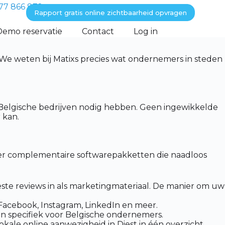
77 866 872
Rapport gratis online zichtbaarheid opvragen
Demo reservatie
Contact
Log in
 We weten bij Matixs precies wat ondernemers in steden
 Belgische bedrijven nodig hebben. Geen ingewikkelde
 kan.
vier complementaire softwarepakketten die naadloos
ste reviews in als marketingmateriaal. De manier om uw
 Facebook, Instagram, LinkedIn en meer.
n specifiek voor Belgische ondernemers.
ale online aanwezigheid in Diest in één overzicht.