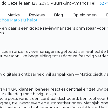
ido Gezellelaan 127, 2870 Puurs-Sint-Amands Tel:
+32 4
Matixs
Reviews
Blog
Opleidingen
 hoe Matixs u helpt
 — en daar is een goede reviewmanagers onmisbaar voor.
en.
nctie in onze reviewmanagers is getoetst aan wat echte
 persoonlijke begeleiding tot u écht zelfstandig verder
w digitale zichtbaarheid wil aanpakken — Matixs biedt 
 van uw klanten, beheer reacties centraal en zet uw be
ar elke dag mee bezig te zijn.
dia posts vanuit één centraal dashboard. Eén tool voor
nes, nieuwsbrieven en automatiseringen. Met sjablone
l, website en klantcommunicatie in één platform. Uw lok