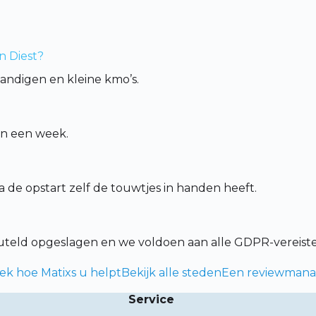
n Diest?
tandigen en kleine kmo’s.
en een week.
de opstart zelf de touwtjes in handen heeft.
leuteld opgeslagen en we voldoen aan alle GDPR-vereist
k hoe Matixs u helpt
Bekijk alle steden
Een reviewmanag
Service