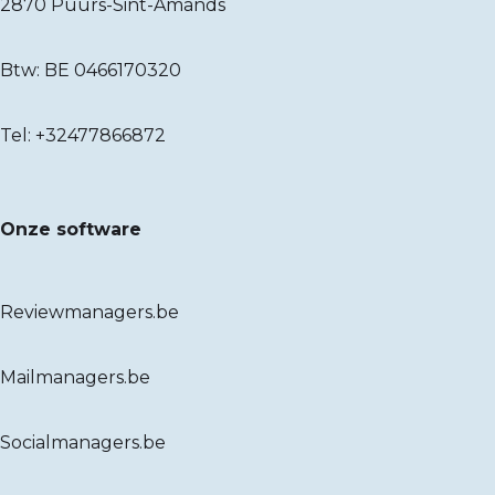
2870 Puurs-Sint-Amands
Btw: BE 0466170320
Tel:
+32477866872
Onze software
Reviewmanagers.be
Mailmanagers.be
Socialmanagers.be