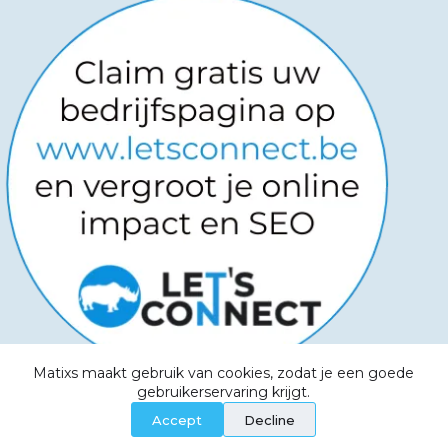
Matixs maakt gebruik van cookies, zodat je een goede
Copyright © 2026
-
Powered by
gebruikerservaring krijgt.
Websitemanagers
-
Algemene voorwaarden -
Accept
Decline
Privacy Policy - Aanvaardbaar beleid - Cookies -
Service Level Agreement