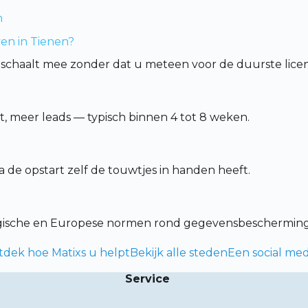
n
ven in Tienen?
schaalt mee zonder dat u meteen voor de duurste licent
 meer leads — typisch binnen 4 tot 8 weken.
de opstart zelf de touwtjes in handen heeft.
lgische en Europese normen rond gegevensbescherming
tdek hoe Matixs u helpt
Bekijk alle steden
Een social med
Service