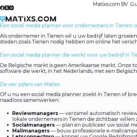
Skip
Matixs.com BV Gu
to
content
Een social media planner voor ondernemers in Tienen: 
Als ondernemer in Tienen wil u uw bedrijf laten groeie
steden zoals Tienen nodig hebben om online het versch
Een social media planner die werkt voor uw bedrijf in T
De Belgische markt is geen Amerikaanse markt. Onze to
software die werkt, in het Nederlands, met een Belgis
De vier pijlers van Matixs
Of u nu een social media planner zoekt in Tienen of br
naadloos samenwerken:
Reviewmanagers
— verzamel automatisch reviews 
lokale ondernemers in Tienen die zichtbaar willen 
Socialmanagers
— plan en publiceer uw social me
Mailmanagers
— bouw professionele e-mailcampag
Letsconnectpro
— koppel uw Google Bedrijfsprofi