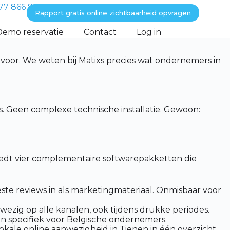
77 866 872
Rapport gratis online zichtbaarheid opvragen
Demo reservatie
Contact
Log in
 voor. We weten bij Matixs precies wat ondernemers in
. Geen complexe technische installatie. Gewoon:
biedt vier complementaire softwarepakketten die
te reviews in als marketingmateriaal. Onmisbaar voor
wezig op alle kanalen, ook tijdens drukke periodes.
n specifiek voor Belgische ondernemers.
kale online aanwezigheid in Tienen in één overzicht.