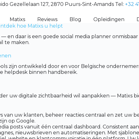
ido Gezellelaan 127, 2870 Puurs-Sint-Amands Tel:
+32 4
Matixs
Reviews
Blog
Opleidingen
ontdek hoe Matixs u helpt
n — en daar is een goede social media planner onmisbaar
il te maken.
ienen
ols zijn ontwikkeld door en voor Belgische ondernemers
che helpdesk binnen handbereik.
eder uw digitale zichtbaarheid wil aanpakken — Matixs 
van uw klanten, beheer reacties centraal en zet uw bes
zijn op Google.
dia posts vanuit één centraal dashboard. Consistent aan
nes, nieuwsbrieven en automatiseringen. Met sjablone
el, website en klantcommunicatie in één platform. Uw lo