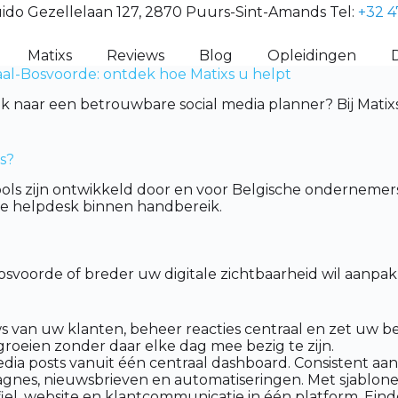
ido Gezellelaan 127, 2870 Puurs-Sint-Amands Tel:
+32 4
Matixs
Reviews
Blog
Opleidingen
al-Bosvoorde: ontdek hoe Matixs u helpt
aar een betrouwbare social media planner? Bij Matixs b
s?
ols zijn ontwikkeld door en voor Belgische ondernemers
che helpdesk binnen handbereik.
osvoorde of breder uw digitale zichtbaarheid wil aanpa
 van uw klanten, beheer reacties centraal en zet uw be
groeien zonder daar elke dag mee bezig te zijn.
dia posts vanuit één centraal dashboard. Consistent aan
nes, nieuwsbrieven en automatiseringen. Met sjablone
l, website en klantcommunicatie in één platform. Eindel