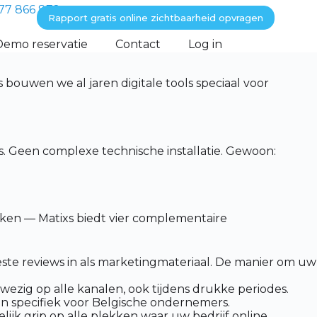
77 866 872
Rapport gratis online zichtbaarheid opvragen
Demo reservatie
Contact
Log in
ouwen we al jaren digitale tools speciaal voor
. Geen complexe technische installatie. Gewoon:
kken — Matixs biedt vier complementaire
ste reviews in als marketingmateriaal. De manier om uw
wezig op alle kanalen, ook tijdens drukke periodes.
n specifiek voor Belgische ondernemers.
ijk grip op alle plekken waar uw bedrijf online