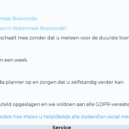
ermaal-Bosvoorde
jven in Watermaal-Bosvoorde?
schaalt mee zonder dat u meteen voor de duurste licent
en een week.
a planner op en zorgen dat u zelfstandig verder kan.
leuteld opgeslagen en we voldoen aan alle GDPR-vereist
ntdek hoe Matixs u helpt
Bekijk alle steden
Een social me
Service