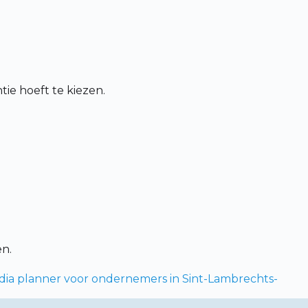
ie hoeft te kiezen.
en.
dia planner voor ondernemers in Sint-Lambrechts-