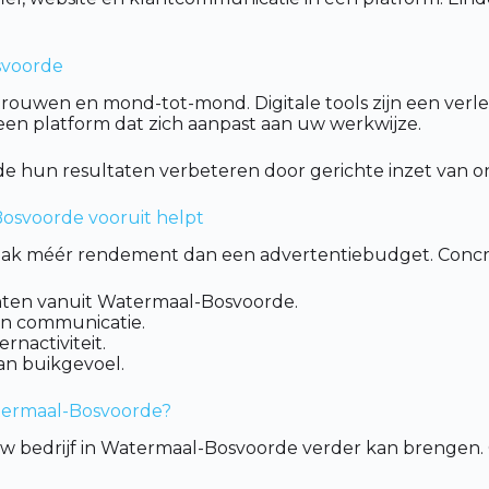
svoorde
rouwen en mond-tot-mond. Digitale tools zijn een verl
r een platform dat zich aanpast aan uw werkwijze.
e hun resultaten verbeteren door gerichte inzet van o
Bosvoorde vooruit helpt
t vaak méér rendement dan een advertentiebudget. Concre
hten vanuit Watermaal-Bosvoorde.
n communicatie.
nactiviteit.
van buikgevoel.
atermaal-Bosvoorde?
 uw bedrijf in Watermaal-Bosvoorde verder kan brenge