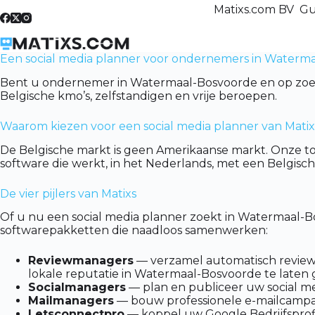
Skip
Matixs.com BV Gu
to
content
Een social media planner voor ondernemers in Waterma
Bent u ondernemer in Watermaal-Bosvoorde en op zoek n
Belgische kmo’s, zelfstandigen en vrije beroepen.
Waarom kiezen voor een social media planner van Matix
De Belgische markt is geen Amerikaanse markt. Onze to
software die werkt, in het Nederlands, met een Belgis
De vier pijlers van Matixs
Of u nu een social media planner zoekt in Watermaal-B
softwarepakketten die naadloos samenwerken:
Reviewmanagers
— verzamel automatisch reviews
lokale reputatie in Watermaal-Bosvoorde te laten 
Socialmanagers
— plan en publiceer uw social me
Mailmanagers
— bouw professionele e-mailcampag
Letsconnectpro
— koppel uw Google Bedrijfsprofie