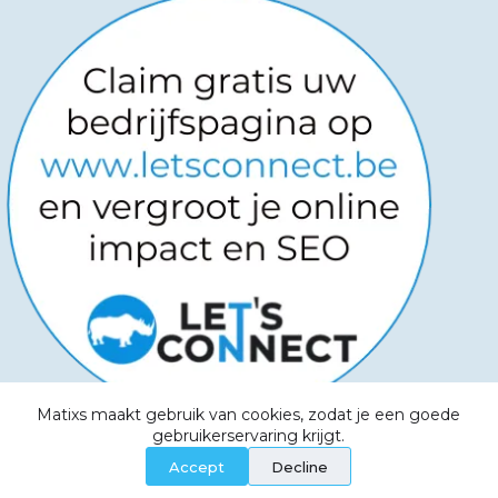
Matixs maakt gebruik van cookies, zodat je een goede
Copyright © 2026
-
Powered by
gebruikerservaring krijgt.
Websitemanagers
-
Algemene voorwaarden -
Accept
Decline
Privacy Policy - Aanvaardbaar beleid - Cookies -
Service Level Agreement