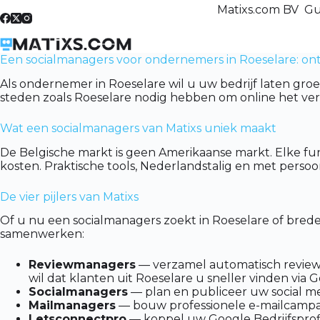
Skip
Matixs.com BV Gu
to
content
Een socialmanagers voor ondernemers in Roeselare: on
Als ondernemer in Roeselare wil u uw bedrijf laten gro
steden zoals Roeselare nodig hebben om online het ver
Wat een socialmanagers van Matixs uniek maakt
De Belgische markt is geen Amerikaanse markt. Elke fu
kosten. Praktische tools, Nederlandstalig en met persoon
De vier pijlers van Matixs
Of u nu een socialmanagers zoekt in Roeselare of bred
samenwerken:
Reviewmanagers
— verzamel automatisch reviews 
wil dat klanten uit Roeselare u sneller vinden via 
Socialmanagers
— plan en publiceer uw social me
Mailmanagers
— bouw professionele e-mailcampagn
Letsconnectpro
— koppel uw Google Bedrijfsprofi