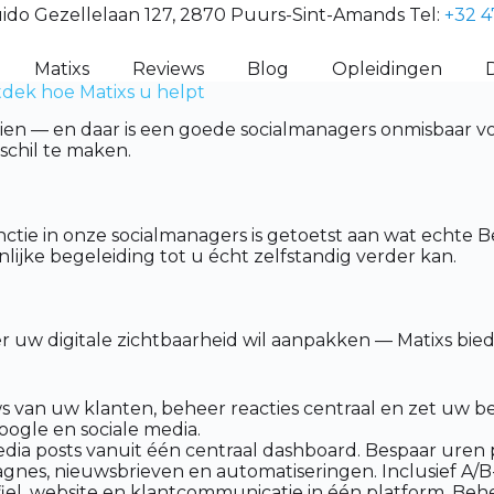
ido Gezellelaan 127, 2870 Puurs-Sint-Amands Tel:
+32 4
Matixs
Reviews
Blog
Opleidingen
tdek hoe Matixs u helpt
eien — en daar is een goede socialmanagers onmisbaar v
schil te maken.
nctie in onze socialmanagers is getoetst aan wat echte
lijke begeleiding tot u écht zelfstandig verder kan.
er uw digitale zichtbaarheid wil aanpakken — Matixs bi
van uw klanten, beheer reacties centraal en zet uw best
Google en sociale media.
dia posts vanuit één centraal dashboard. Bespaar uren
es, nieuwsbrieven en automatiseringen. Inclusief A/B-t
el, website en klantcommunicatie in één platform. Behee