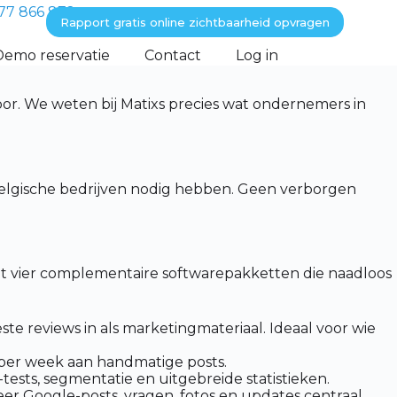
77 866 872
Rapport gratis online zichtbaarheid opvragen
Demo reservatie
Contact
Log in
oor. We weten bij Matixs precies wat ondernemers in
 Belgische bedrijven nodig hebben. Geen verborgen
edt vier complementaire softwarepakketten die naadloos
e reviews in als marketingmateriaal. Ideaal voor wie
 per week aan handmatige posts.
ests, segmentatie en uitgebreide statistieken.
r Google-posts, vragen, fotos en updates centraal.