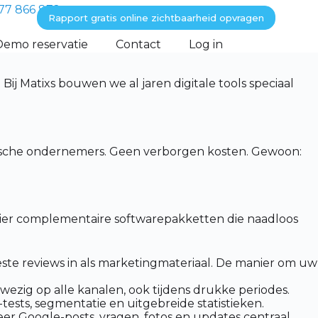
77 866 872
Rapport gratis online zichtbaarheid opvragen
Demo reservatie
Contact
Log in
j Matixs bouwen we al jaren digitale tools speciaal
lgische ondernemers. Geen verborgen kosten. Gewoon:
vier complementaire softwarepakketten die naadloos
ste reviews in als marketingmateriaal. De manier om uw
wezig op alle kanalen, ook tijdens drukke periodes.
ests, segmentatie en uitgebreide statistieken.
r Google-posts, vragen, fotos en updates centraal.