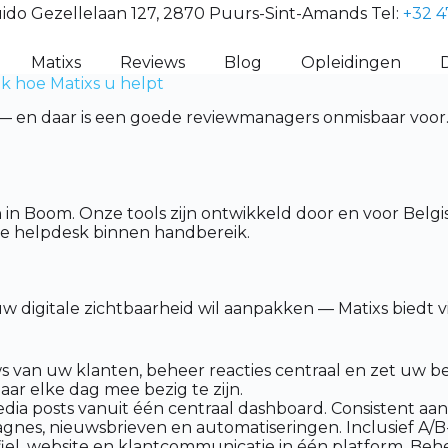
ido Gezellelaan 127, 2870 Puurs-Sint-Amands Tel:
+32 4
Matixs
Reviews
Blog
Opleidingen
 hoe Matixs u helpt
 en daar is een goede reviewmanagers onmisbaar voor. Bi
en in Boom. Onze tools zijn ontwikkeld door en voor Be
che helpdesk binnen handbereik.
 digitale zichtbaarheid wil aanpakken — Matixs biedt 
 van uw klanten, beheer reacties centraal en zet uw be
aar elke dag mee bezig te zijn.
dia posts vanuit één centraal dashboard. Consistent aan
es, nieuwsbrieven en automatiseringen. Inclusief A/B-t
el, website en klantcommunicatie in één platform. Behee