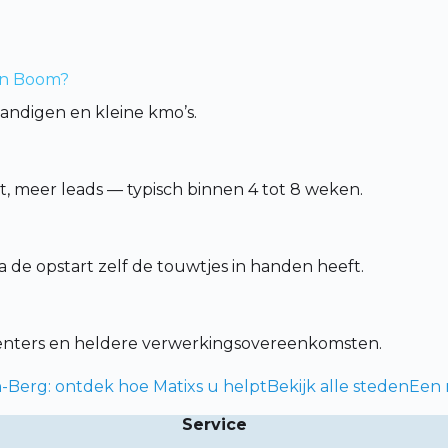
 in Boom?
tandigen en kleine kmo’s.
 meer leads — typisch binnen 4 tot 8 weken.
de opstart zelf de touwtjes in handen heeft.
centers en heldere verwerkingsovereenkomsten.
Berg: ontdek hoe Matixs u helpt
Bekijk alle steden
Een 
Service