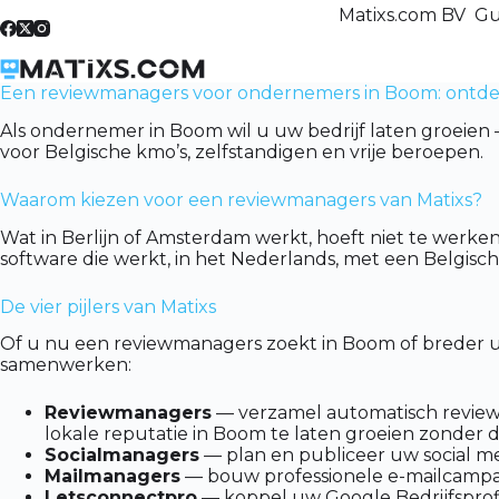
Skip
Matixs.com BV Gu
to
content
Een reviewmanagers voor ondernemers in Boom: ontdek
Als ondernemer in Boom wil u uw bedrijf laten groeien —
voor Belgische kmo’s, zelfstandigen en vrije beroepen.
Waarom kiezen voor een reviewmanagers van Matixs?
Wat in Berlijn of Amsterdam werkt, hoeft niet te werk
software die werkt, in het Nederlands, met een Belgis
De vier pijlers van Matixs
Of u nu een reviewmanagers zoekt in Boom of breder uw
samenwerken:
Reviewmanagers
— verzamel automatisch reviews
lokale reputatie in Boom te laten groeien zonder d
Socialmanagers
— plan en publiceer uw social me
Mailmanagers
— bouw professionele e-mailcampagn
Letsconnectpro
— koppel uw Google Bedrijfsprofi