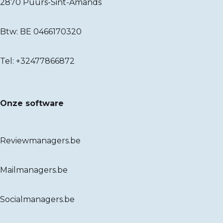
2870 Puurs-Sint-Amands
Btw: BE 0466170320
Tel:
+32477866872
Onze software
Reviewmanagers.be
Mailmanagers.be
Socialmanagers.be